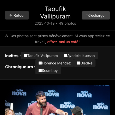
Taoufik
Vallipuram
← Retour
Télécharger
2025-10-19 • 49 photos
☕ Ces photos sont prises bénévolement. Si vous appréciez ce
travail,
offrez-moi un café !
Invités :
Taoufik Vallipuram
Ayodele Ikuesan
Florence Mendez
GiedRé
Chroniqueurs :
Seumboy