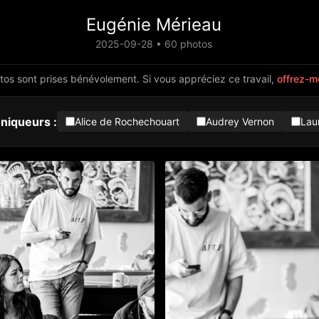
Eugénie Mérieau
2025-09-28 • 60 photos
os sont prises bénévolement. Si vous appréciez ce travail,
offrez-mo
niqueurs :
Alice de Rochechouart
Audrey Vernon
Lau