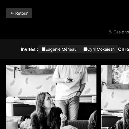
← Retour
☕ Ces phot
Invités :
Chro
Eugénie Mérieau
Cyril Mokaiesh