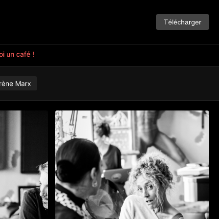
Télécharger
i un café !
rène Marx