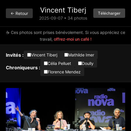
Vincent Tiberj
← Retour
Télécharger
2025-09-07 • 34 photos
☕ Ces photos sont prises bénévolement. Si vous appréciez ce
travail,
offrez-moi un café !
Invités :
Vincent Tiberj
Mathilde Imer
Célia Pelluet
Doully
Chroniqueurs :
Florence Mendez