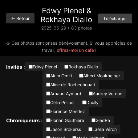
Edwy Plenel &
Rokhaya Diallo
← Retour
Télécharger
2025-06-29 • 83 photos
☕ Ces photos sont prises bénévolement. Si vous appréciez ce
travail,
offrez-moi un café !
Invités :
Edwy Plenel
Rokhaya Diallo
Akim Omiri
Albert Moukheiber
Alice de Rochechouart
Arnaud Aymard
Audrey Vernon
Célia Pelluet
Doully
Florence Mendez
Chroniqueurs :
Florian Gouthière
GiedRé
Jason Brokerss
Laélia Véron