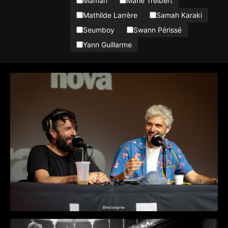
Mamari
Marie Treibert
Mathilde Larrère
Samah Karaki
Seumboy
Swann Périssé
Yann Guillarme