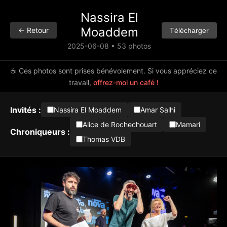
Nassira El
Moaddem
← Retour
Télécharger
2025-06-08 • 53 photos
☕ Ces photos sont prises bénévolement. Si vous appréciez ce
travail,
offrez-moi un café !
Invités :
Nassira El Moaddem
Amar Salhi
Alice de Rochechouart
Mamari
Chroniqueurs :
Thomas VDB